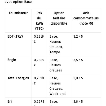
avec option Base :
Fournisseur
Prix
Option
Avis
du
tarifaire
consommateurs
kWh
disponible
(note /5)
(TTC)
EDF (TRV)
0,2516
Base,
3,2 / 5
€
Heures
Creuses,
Tempo
Engie
0,2389
Base,
3,5 / 5
€
Heures
Creuses
TotalEnergies
0,2310
Base,
3,8 / 5
€
Heures
Creuses,
Week-end
Eni
0,2275
Base,
3,6 / 5