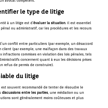
’un avocat compétent.
ntifier le type de litige
té à un litige est d’
évaluer la situation
. Il est essentiel
l, pénal ou administratif, car les procédures et les recours
r d’un conflit entre particuliers (par exemple, un désaccord
un client (par exemple, une malfaçon dans des travaux
ux infractions commises en violation des lois pénales, tels
administratifs concernent quant à eux les décisions prises
n refus de permis de construire).
able du litige
il est souvent recommandé de tenter de résoudre le
es
discussions entre les parties
, une médiation ou un
solutions sont généralement moins coûteuses et plus