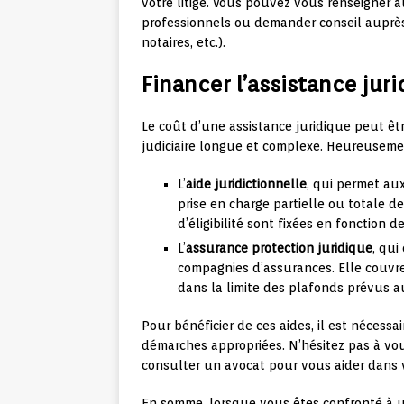
votre litige. Vous pouvez vous renseigner 
professionnels ou demander conseil auprès
notaires, etc.).
Financer l’assistance jur
Le coût d’une assistance juridique peut êtr
judiciaire longue et complexe. Heureusemen
L’
aide juridictionnelle
, qui permet au
prise en charge partielle ou totale de
d’éligibilité sont fixées en fonction
L’
assurance protection juridique
, qui
compagnies d’assurances. Elle couvre l
dans la limite des plafonds prévus a
Pour bénéficier de ces aides, il est nécessai
démarches appropriées. N’hésitez pas à vo
consulter un avocat pour vous aider dans
En somme, lorsque vous êtes confronté à un 