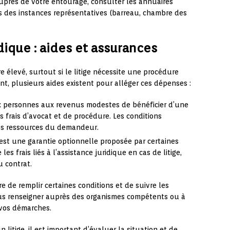
auprès de votre entourage, consulter les annuaires
 des instances représentatives (barreau, chambre des
idique : aides et assurances
e élevé, surtout si le litige nécessite une procédure
t, plusieurs aides existent pour alléger ces dépenses :
x personnes aux revenus modestes de bénéficier d’une
s frais d’avocat et de procédure. Les conditions
 des ressources du demandeur.
 est une garantie optionnelle proposée par certaines
es frais liés à l’assistance juridique en cas de litige,
u contrat.
re de remplir certaines conditions et de suivre les
us renseigner auprès des organismes compétents ou à
 vos démarches.
litige, il est important d’évaluer la situation et de