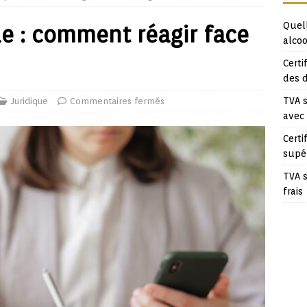
Quell
ue : comment réagir face
alcoo
Certi
des 
TVA s
Juridique
Commentaires fermés
avec
Certi
supé
TVA s
frais