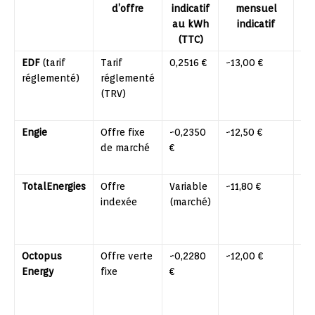
d’offre
indicatif
mensuel
au kWh
indicatif
(TTC)
EDF
(tarif
Tarif
0,2516 €
~13,00 €
Sta
réglementé)
réglementé
ré
(TRV)
lég
en
Engie
Offre fixe
~0,2350
~12,50 €
Pri
de marché
€
off
di
TotalEnergies
Offre
Variable
~11,80 €
Tar
indexée
(marché)
po
ba
cr
Octopus
Offre verte
~0,2280
~12,00 €
Éle
Energy
fixe
€
%
re
ser