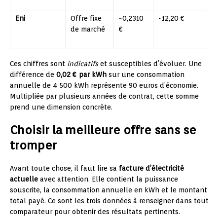
dig
Eni
Offre fixe
~0,2310
~12,20 €
Rem
de marché
€
of
gaz
Ces chiffres sont
indicatifs
et susceptibles d’évoluer. Une
différence de
0,02 € par kWh
sur une consommation
annuelle de 4 500 kWh représente 90 euros d’économie.
Multipliée par plusieurs années de contrat, cette somme
prend une dimension concrète.
Choisir la meilleure offre sans se
tromper
Avant toute chose, il faut lire sa
facture d’électricité
actuelle
avec attention. Elle contient la puissance
souscrite, la consommation annuelle en kWh et le montant
total payé. Ce sont les trois données à renseigner dans tout
comparateur pour obtenir des résultats pertinents.