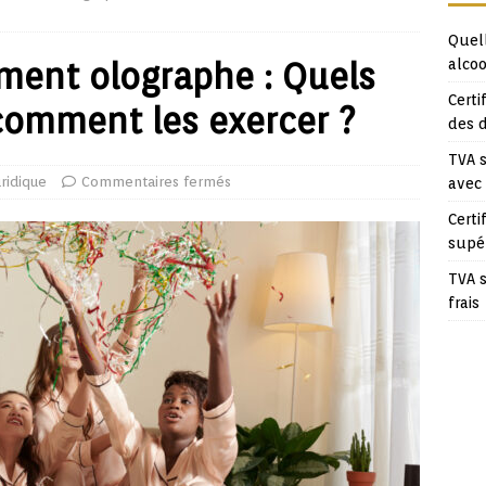
Quell
ment olographe : Quels
alcoo
Certi
 comment les exercer ?
des 
TVA s
uridique
Commentaires fermés
avec
Certi
supé
TVA s
frais