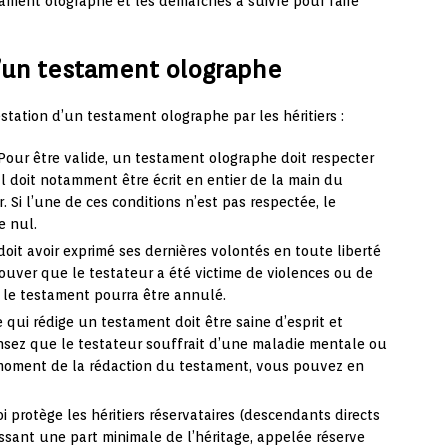
tament olographe et les démarches à suivre pour faire
d’un testament olographe
estation d’un testament olographe par les héritiers :
Pour être valide, un testament olographe doit respecter
. Il doit notamment être écrit en entier de la main du
r. Si l’une de ces conditions n’est pas respectée, le
e nul.
doit avoir exprimé ses dernières volontés en toute liberté
ouver que le testateur a été victime de violences ou de
 le testament pourra être annulé.
 qui rédige un testament doit être saine d’esprit et
nsez que le testateur souffrait d’une maladie mentale ou
 moment de la rédaction du testament, vous pouvez en
oi protège les héritiers réservataires (descendants directs
issant une part minimale de l’héritage, appelée réserve