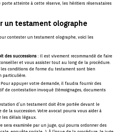
porte atteinte à cette réserve, les héritiers réservataires
r un testament olographe
our contester un testament olographe, voici les
oit des successions
: Il est vivement recommandé de faire
onseiller et vous assister tout au long de la procédure.
i les conditions de forme du testament sont bien
 particulière.
 Pour appuyer votre demande, il faudra fournir des
tif de contestation invoqué (témoignages, documents
estation d’un testament doit être portée devant le
re de la succession. Votre avocat pourra vous aider à
 les délais légaux.
ire sera examinée par un juge, qui pourra ordonner des
cale, enquête sociale…). À l’issue de la procédure, le juge