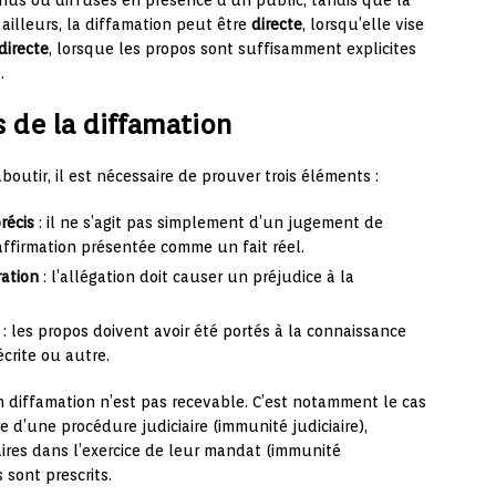
enus ou diffusés en présence d’un public, tandis que la
 ailleurs, la diffamation peut être
directe
, lorsqu’elle vise
directe
, lorsque les propos sont suffisamment explicites
.
s de la diffamation
outir, il est nécessaire de prouver trois éléments :
récis
: il ne s’agit pas simplement d’un jugement de
affirmation présentée comme un fait réel.
ration
: l’allégation doit causer un préjudice à la
: les propos doivent avoir été portés à la connaissance
écrite ou autre.
en diffamation n’est pas recevable. C’est notamment le cas
 d’une procédure judiciaire (immunité judiciaire),
res dans l’exercice de leur mandat (immunité
 sont prescrits.