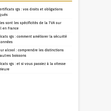
ertificats rgs : vos droits et obligations
iqués
es sont les spécificités de la TVA sur
l en France
ficats rgs : comment améliorer la sécurité
données
ur alcool : comprendre les distinctions
 autres boissons
ficats rgs : et si vous passiez à la vitesse
rieure