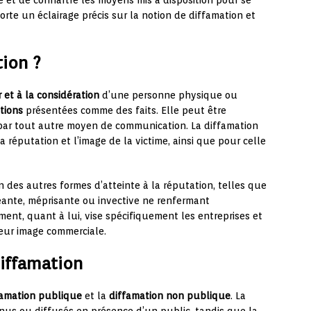
 et de connaître les moyens mis à disposition pour se
orte un éclairage précis sur la notion de diffamation et
tion ?
 et à la considération
d’une personne physique ou
tions
présentées comme des faits. Elle peut être
u par tout autre moyen de communication. La diffamation
réputation et l’image de la victime, ainsi que pour celle
on des autres formes d’atteinte à la réputation, telles que
geante, méprisante ou invective ne renfermant
ement, quant à lui, vise spécifiquement les entreprises et
leur image commerciale.
diffamation
famation publique
et la
diffamation non publique
. La