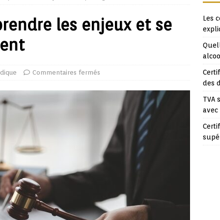
Les c
rendre les enjeux et se
expl
ment
Quell
alcoo
Certi
idique
Commentaires fermés
des 
TVA s
avec
Certi
supé