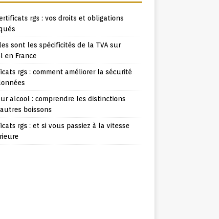
ertificats rgs : vos droits et obligations
iqués
es sont les spécificités de la TVA sur
l en France
ficats rgs : comment améliorer la sécurité
données
ur alcool : comprendre les distinctions
 autres boissons
ficats rgs : et si vous passiez à la vitesse
rieure