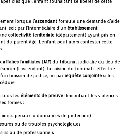
apes clés que l’enfant souhaitant se libérer de cette
ement lorsque l’
ascendant
formule une demande d’aide
ant, soit par l’intermédiaire d’un
établissement
’une
collectivité territoriale
(département) ayant pris en
ent du parent âgé. L’enfant peut alors contester cette
s.
 affaires familiales
(JAF) du tribunal judiciaire du lieu de
ancier (l’ascendant). La saisine du tribunal s’effectue
d’un huissier de justice, ou par
requête conjointe
si les
océdure.
r tous les
éléments de preuve
démontrant les violences
ses formes :
gements pénaux, ordonnances de protection)
lessures ou de troubles psychologiques
isins ou de professionnels