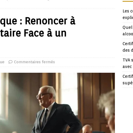
Les c
ique : Renoncer à
expl
Quell
taire Face à un
alcoo
Certi
des 
TVA s
que
Commentaires fermés
avec
Certi
supé