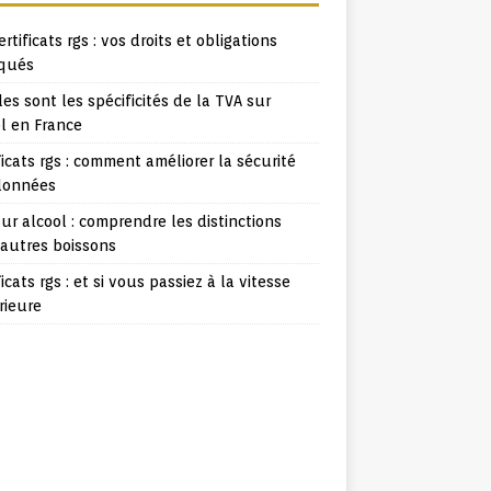
ertificats rgs : vos droits et obligations
iqués
es sont les spécificités de la TVA sur
l en France
ficats rgs : comment améliorer la sécurité
données
ur alcool : comprendre les distinctions
 autres boissons
ficats rgs : et si vous passiez à la vitesse
rieure