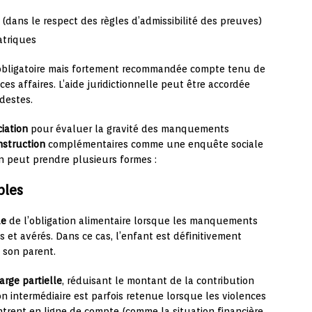
dans le respect des règles d’admissibilité des preuves)
atriques
obligatoire mais fortement recommandée compte tenu de
es affaires. L’aide juridictionnelle peut être accordée
destes.
iation
pour évaluer la gravité des manquements
nstruction
complémentaires comme une enquête sociale
n peut prendre plusieurs formes :
bles
le
de l’obligation alimentaire lorsque les manquements
 et avérés. Dans ce cas, l’enfant est définitivement
s son parent.
arge partielle
, réduisant le montant de la contribution
n intermédiaire est parfois retenue lorsque les violences
ntrent en ligne de compte (comme la situation financière