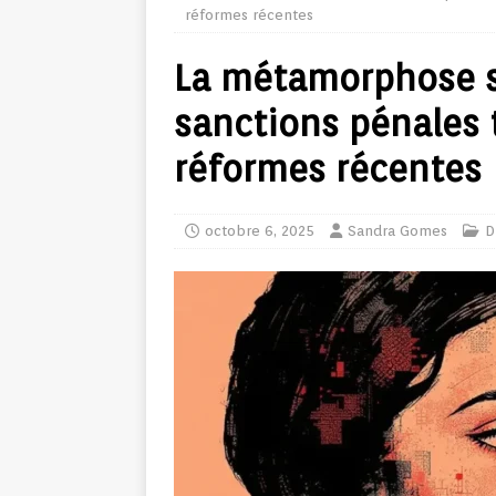
réformes récentes
La métamorphose si
sanctions pénales 
réformes récentes
octobre 6, 2025
Sandra Gomes
D