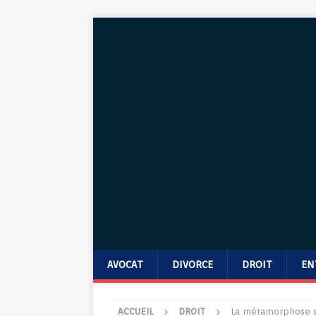
AVOCAT
DIVORCE
DROIT
EN
ACCUEIL
DROIT
La métamorphose si