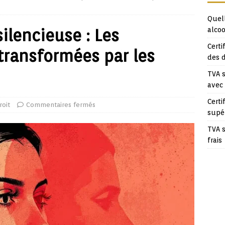
Quell
lencieuse : Les
alcoo
Certi
transformées par les
des 
TVA s
avec
Certi
roit
Commentaires fermés
supé
TVA s
frais