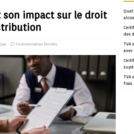
Quell
t son impact sur le droit
alcoo
stribution
Certi
des 
TVA s
ique
Commentaires fermés
avec
Certi
supé
TVA s
frais