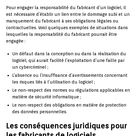
Pour engager la responsabilité du fabricant d’un logiciel, il
est nécessaire d’établir un lien entre le dommage subi et un
manquement du fabricant à ses obligations légales ou
contractuelles. Voici quelques exemples de situations dans
lesquelles la responsabilité du fabricant pourrait être
engagée :
Un défaut dans la conception ou dans la réalisation du
logiciel, qui aurait facilité l’exploitation d’une faille par
un cybercriminel ;
L’absence ou l’insuffisance d’avertissements concernant
les risques liés à l’utilisation du logiciel ;
Le non-respect des normes ou régulations applicables en
matière de sécurité informatique ;
Le non-respect des obligations en matière de protection
des données personnelles.
Les conséquences juridiques pour
les fabricants de logiciels