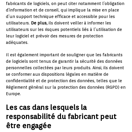
fabricants de logiciels, on peut citer notamment l’obligation
d’information et de conseil, qui implique la mise en place
d’un support technique efficace et accessible pour les
utilisateurs.
De plus,
ils doivent veiller à informer les
utilisateurs sur les risques potentiels liés à l’utilisation de
leur logiciel et prévoir des mesures de protection
adéquates.
Il est également important de souligner que les fabricants
de logiciels sont tenus de garantir la sécurité des données
personnelles collectées par leurs produits. Ainsi, ils doivent
se conformer aux dispositions légales en matière de
confidentialité et de protection des données, telles que le
Règlement général sur la protection des données (RGPD) en
Europe.
Les cas dans lesquels la
responsabilité du fabricant peut
être engagée