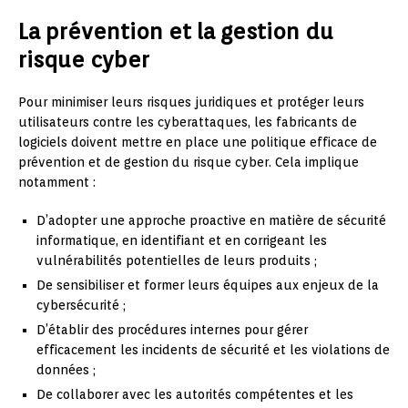
La prévention et la gestion du
risque cyber
Pour minimiser leurs risques juridiques et protéger leurs
utilisateurs contre les cyberattaques, les fabricants de
logiciels doivent mettre en place une politique efficace de
prévention et de gestion du risque cyber. Cela implique
notamment :
D’adopter une approche proactive en matière de sécurité
informatique, en identifiant et en corrigeant les
vulnérabilités potentielles de leurs produits ;
De sensibiliser et former leurs équipes aux enjeux de la
cybersécurité ;
D’établir des procédures internes pour gérer
efficacement les incidents de sécurité et les violations de
données ;
De collaborer avec les autorités compétentes et les