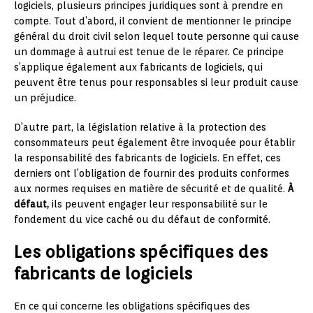
logiciels, plusieurs principes juridiques sont à prendre en
compte. Tout d’abord, il convient de mentionner le principe
général du droit civil selon lequel toute personne qui cause
un dommage à autrui est tenue de le réparer. Ce principe
s’applique également aux fabricants de logiciels, qui
peuvent être tenus pour responsables si leur produit cause
un préjudice.
D’autre part, la législation relative à la protection des
consommateurs peut également être invoquée pour établir
la responsabilité des fabricants de logiciels. En effet, ces
derniers ont l’obligation de fournir des produits conformes
aux normes requises en matière de sécurité et de qualité.
À
défaut,
ils peuvent engager leur responsabilité sur le
fondement du vice caché ou du défaut de conformité.
Les obligations spécifiques des
fabricants de logiciels
En ce qui concerne les obligations spécifiques des