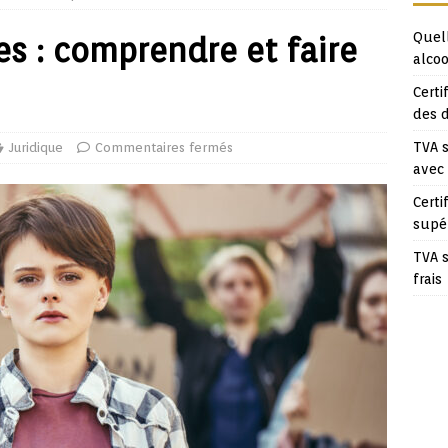
Quell
es : comprendre et faire
alcoo
Certi
des 
TVA s
Juridique
Commentaires fermés
avec
Certi
supé
TVA s
frais