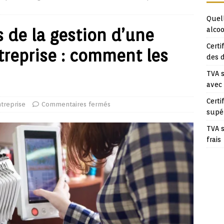
Quell
s de la gestion d’une
alcoo
Certi
treprise : comment les
des 
TVA s
avec
Certi
treprise
Commentaires fermés
supé
TVA s
frais