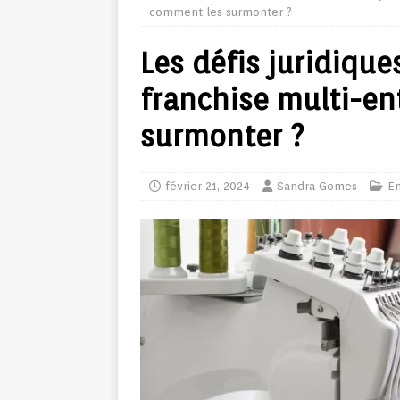
comment les surmonter ?
Les défis juridique
franchise multi-en
surmonter ?
février 21, 2024
Sandra Gomes
En