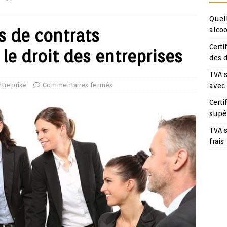
Quell
s de contrats
alcoo
Certi
e droit des entreprises
des 
TVA s
treprise
Commentaires fermés
avec
Certi
supé
TVA s
frais