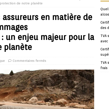
protection de notre planète
Quell
s assureurs en matière de
alcoo
Certi
ommages
des 
 un enjeu majeur pour la
TVA s
avec
e planète
Certi
supé
ique
Commentaires fermés
TVA s
frais