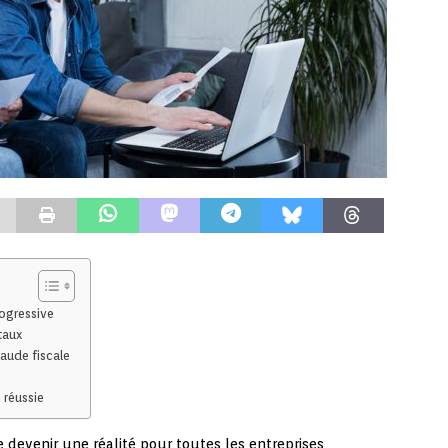
rogressive
taux
raude fiscale
 réussie
 devenir une réalité pour toutes les entreprises