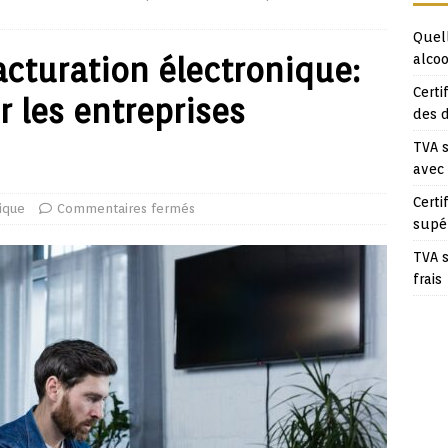
Quell
facturation électronique:
alcoo
Certi
 les entreprises
des 
TVA s
avec
Certi
dique
Commentaires fermés
supé
TVA s
frais