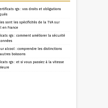
ertificats rgs : vos droits et obligations
iqués
es sont les spécificités de la TVA sur
l en France
ficats rgs : comment améliorer la sécurité
données
ur alcool : comprendre les distinctions
 autres boissons
ficats rgs : et si vous passiez à la vitesse
rieure