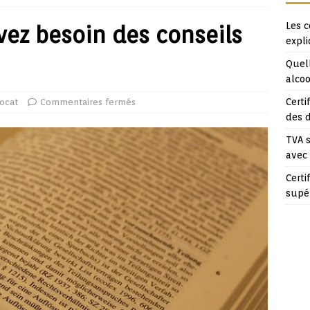
Les c
vez besoin des conseils
expl
Quell
alcoo
Certi
ocat
Commentaires fermés
des 
TVA s
avec
Certi
supé