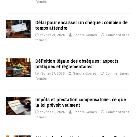
fermés
Délai pour encaisser un chèque : combien de
temps attendre
février 21, 2026
Sandra Gomes
Commentaires
fermés
Définition légale des obsèques : aspects
pratiques et réglementaires
février 17, 2026
Sandra Gomes
Commentaires
fermés
Impôts et prestation compensatoire : ce que
la loi prévoit vraiment
février 13, 2026
Sandra Gomes
Commentaires
fermés