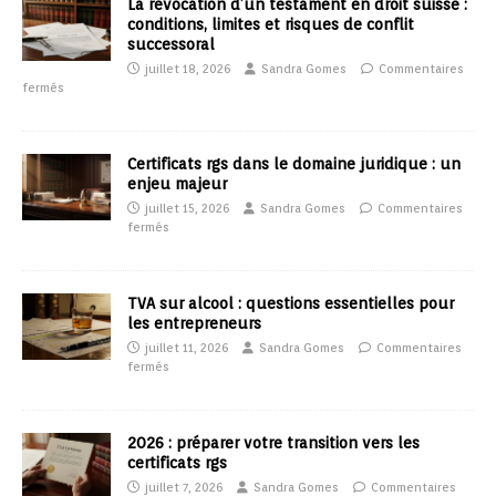
La révocation d’un testament en droit suisse :
conditions, limites et risques de conflit
successoral
juillet 18, 2026
Sandra Gomes
Commentaires
fermés
Certificats rgs dans le domaine juridique : un
enjeu majeur
juillet 15, 2026
Sandra Gomes
Commentaires
fermés
TVA sur alcool : questions essentielles pour
les entrepreneurs
juillet 11, 2026
Sandra Gomes
Commentaires
fermés
2026 : préparer votre transition vers les
certificats rgs
juillet 7, 2026
Sandra Gomes
Commentaires