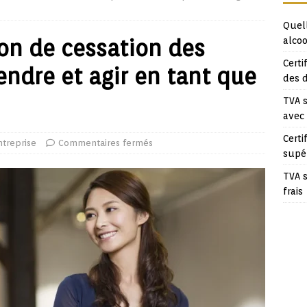
Quell
ion de cessation des
alcoo
Certi
ndre et agir en tant que
des 
TVA s
avec
Certi
ntreprise
Commentaires fermés
supé
TVA s
frais