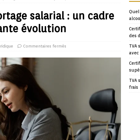
Quell
ortage salarial : un cadre
alcoo
ante évolution
Certi
des 
TVA s
ridique
Commentaires fermés
avec
Certi
supé
TVA s
frais