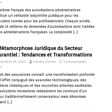
és
stème français des autorisations administratives
itue un véritable labyrinthe juridique pour les
culiers comme pour les professionnels. Chaque année,
de 15 millions de demandes d’autorisations sont traitées
es administrations françaises. La complexité
[…]
Métamorphose Juridique du Secteur
urantiel : Tendances et Transformations
vembre 24, 2025
Sandra Gomes
Commentaires
és
oit des assurances connaît une transformation profonde
l’effet conjugué des avancées technologiques, des
ions climatiques et des nouvelles attentes sociétales.
volutions normatives redessinent les contours d’un
ur traditionnellement conservateur mais désormais
raint
[…]