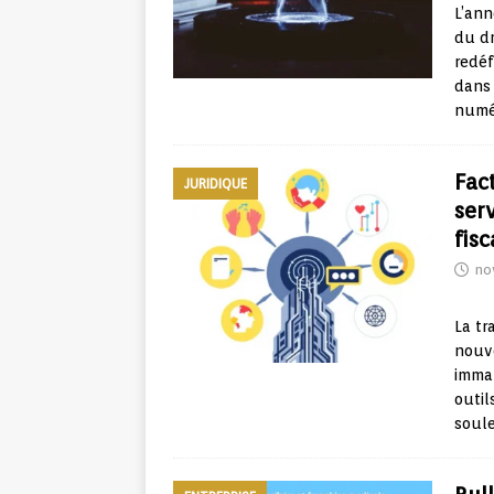
L’ann
du dr
redéf
dans 
numé
Fac
JURIDIQUE
ser
fis
no
La tr
nouv
immat
outil
soule