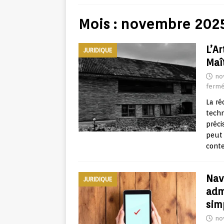
Mois :
novembre 202
L’Ar
JURIDIQUE
Maî
no
ferm
La ré
tech
préci
peut 
conte
Nav
JURIDIQUE
adm
sim
no