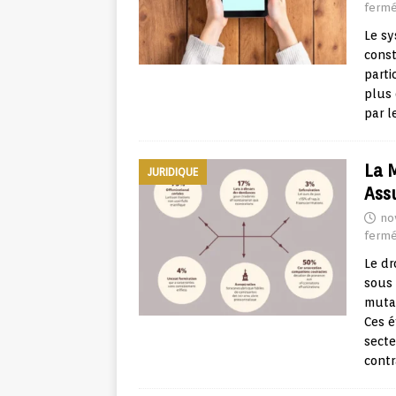
ferm
Le sy
const
parti
plus 
par l
La 
JURIDIQUE
Ass
no
ferm
Le dr
sous 
mutat
Ces é
secte
cont