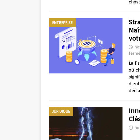
chose
Stra
ENTREPRISE
Maî
vot
no
ferm
La fi
où ch
signi
d’ent
décla
Inn
JURIDIQUE
Clé
no