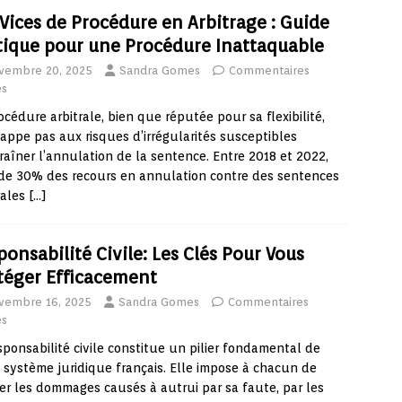
 Vices de Procédure en Arbitrage : Guide
tique pour une Procédure Inattaquable
vembre 20, 2025
Sandra Gomes
Commentaires
és
océdure arbitrale, bien que réputée pour sa flexibilité,
appe pas aux risques d’irrégularités susceptibles
raîner l’annulation de la sentence. Entre 2018 et 2022,
de 30% des recours en annulation contre des sentences
rales
[…]
ponsabilité Civile: Les Clés Pour Vous
téger Efficacement
vembre 16, 2025
Sandra Gomes
Commentaires
és
sponsabilité civile constitue un pilier fondamental de
 système juridique français. Elle impose à chacun de
er les dommages causés à autrui par sa faute, par les