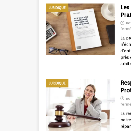
Les
JURIDIQUE
Pra
no
ferm
La pr
n’éch
d’ent
près 
arbit
Res
JURIDIQUE
Pro
no
ferm
La re
notre
répar