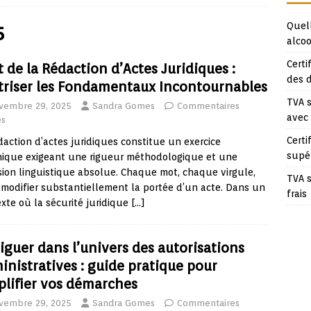
Quell
5
alcoo
Certi
t de la Rédaction d’Actes Juridiques :
des 
triser les Fondamentaux Incontournables
TVA s
vembre 29, 2025
Sandra Gomes
Commentaires
avec
és
Certi
daction d’actes juridiques constitue un exercice
supé
nique exigeant une rigueur méthodologique et une
sion linguistique absolue. Chaque mot, chaque virgule,
TVA s
modifier substantiellement la portée d’un acte. Dans un
frais
xte où la sécurité juridique
[…]
iguer dans l’univers des autorisations
inistratives : guide pratique pour
plifier vos démarches
vembre 29, 2025
Sandra Gomes
Commentaires