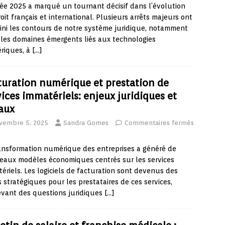
ée 2025 a marqué un tournant décisif dans l’évolution
oit français et international. Plusieurs arrêts majeurs ont
ini les contours de notre système juridique, notamment
les domaines émergents liés aux technologies
riques, à
[…]
turation numérique et prestation de
vices immatériels: enjeux juridiques et
caux
vembre 5, 2025
Sandra Gomes
Commentaires fermés
ansformation numérique des entreprises a généré de
eaux modèles économiques centrés sur les services
ériels. Les logiciels de facturation sont devenus des
s stratégiques pour les prestataires de ces services,
vant des questions juridiques
[…]