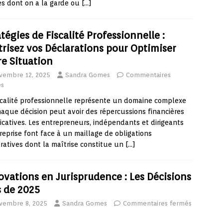
s dont on a la garde ou
[…]
tégies de Fiscalité Professionnelle :
trisez vos Déclarations pour Optimiser
re Situation
vembre 12, 2025
Sandra Gomes
Commentaires
és
scalité professionnelle représente un domaine complexe
aque décision peut avoir des répercussions financières
ficatives. Les entrepreneurs, indépendants et dirigeants
reprise font face à un maillage de obligations
ratives dont la maîtrise constitue un
[…]
ovations en Jurisprudence : Les Décisions
s de 2025
vembre 8, 2025
Sandra Gomes
Commentaires fermés