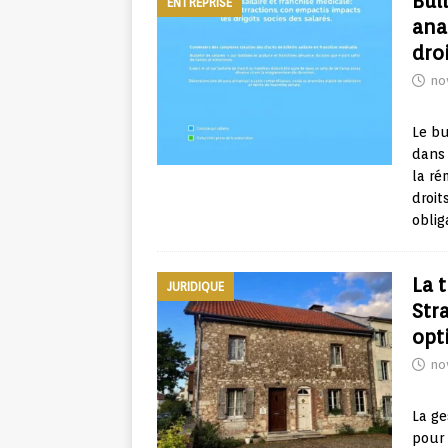
Bull
ENTREPRISE
ana
droi
no
Le bu
dans 
la ré
droit
oblig
La 
JURIDIQUE
Str
opt
no
La ge
pour 