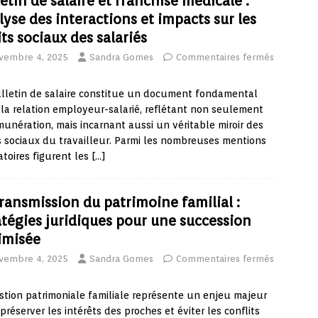
etin de salaire et franchise médicale :
lyse des interactions et impacts sur les
ts sociaux des salariés
vembre 4, 2025
Sandra Gomes
Commentaires fermés
lletin de salaire constitue un document fondamental
la relation employeur-salarié, reflétant non seulement
munération, mais incarnant aussi un véritable miroir des
s sociaux du travailleur. Parmi les nombreuses mentions
atoires figurent les
[…]
transmission du patrimoine familial :
atégies juridiques pour une succession
imisée
vembre 4, 2025
Sandra Gomes
Commentaires fermés
stion patrimoniale familiale représente un enjeu majeur
préserver les intérêts des proches et éviter les conflits