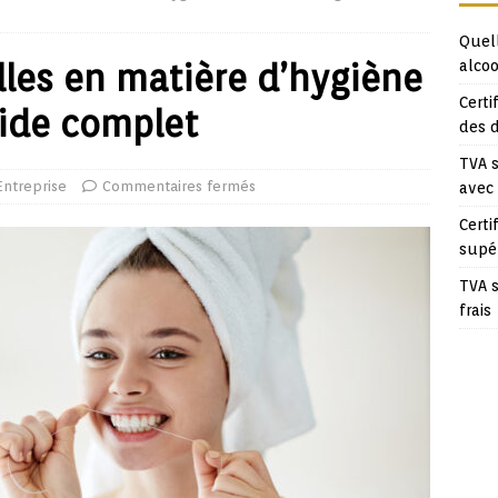
Quell
lles en matière d’hygiène
alcoo
Certi
uide complet
des 
TVA s
Entreprise
Commentaires fermés
avec
Certi
supé
TVA s
frais