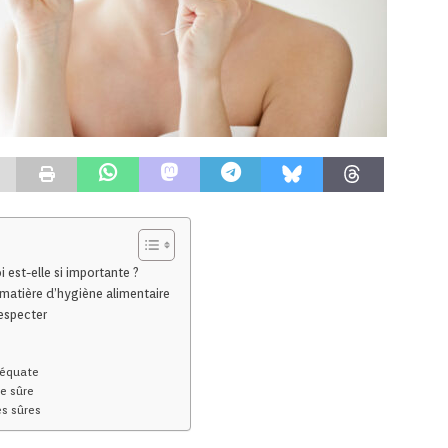
 est-elle si importante ?
 matière d’hygiène alimentaire
especter
déquate
re sûre
es sûres